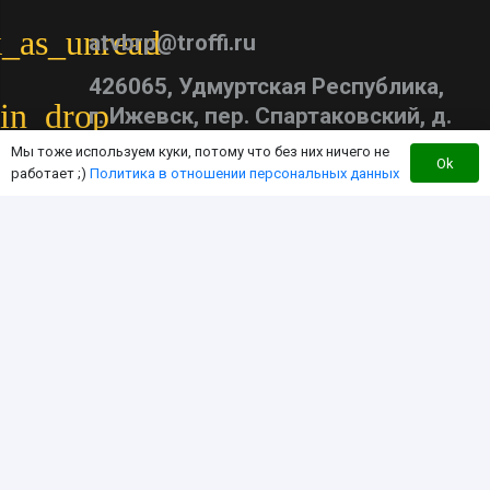
_as_unread
atvbrp@troffi.ru
426065, Удмуртская Республика,
in_drop
г. Ижевск, пер. Спартаковский, д.
13
Мы тоже используем куки, потому что без них ничего не
Ok
работает ;)
Политика в отношении персональных данных
update
с 09:00 до 19:00
Каталог тюнинга
Доставка
Оплата
Контакты
Перезвоните мне