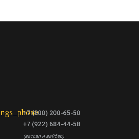
tings_phone
+7 (800) 200-65-50
+7 (922) 684-44-58
(ватсап и вайбер)