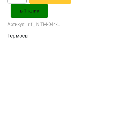
товара
в 1 клик
Термос
NISUS
Артикул:
rif_ N.TM-044-L
750
Термосы
мл.
лайм