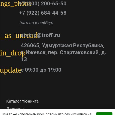
tings_phone
+7 (800) 200-65-50
+7 (922) 684-44-58
(ватсап и вайбер)
_as_unread
atvbrp@troffi.ru
426065, Удмуртская Республика,
in_drop
г. Ижевск, пер. Спартаковский, д.
13
update
с 09:00 до 19:00
Каталог тюнинга
Доставка
Мы тоже используем куки, потому что без них ничего не