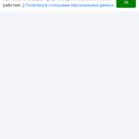
Оплата
Ok
работает ;)
Политика в отношении персональных данных
Контакты
Перезвоните мне
Интернет-магазин для владельцев квадроцикла
бренда can-am «BRP»
Мы создали этот интернет-магазин с целью
экономии Вашего времени за счет работы в
режиме «одного окна». Чтобы вы могли найти
любой интересующий Вас товар для бренда can-am
«BRP» здесь, по дружественной цене!