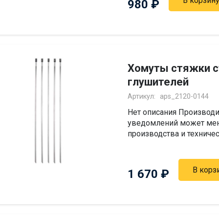
В корзин
980
₽
Хомуты стяжки 
глушителей
Артикул:
aps_2120-0144
Нет описания Производи
уведомлений может мен
производства и техниче
В корз
1 670
₽