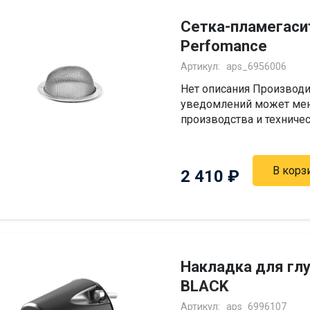
Сетка-пламегаси
Perfomance
Артикул:
aps_6956006
Нет описания Производи
уведомлений может мен
производства и техниче
В корз
2 410
₽
Накладка для гл
BLACK
Артикул:
aps_6996107