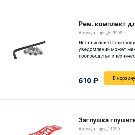
Рем. комплект д
Артикул:
aps_6999999
Нет описания Производи
уведомлений может мен
производства и техниче
В корзин
610
₽
Заглушка глушит
Артикул:
aps_11299