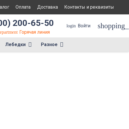
алог
Оплата
Доставка
Контакты и реквизиты
00) 200-65-50
shopping_
Войти
login
Горячая линия
department
Лебедки
Разное