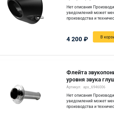
Нет описания Производи
уведомлений может мен
производства и техниче
В корз
4 200
₽
Флейта звукопо
уровня звука глу
Артикул:
aps_6946006
Нет описания Производи
уведомлений может мен
производства и техниче