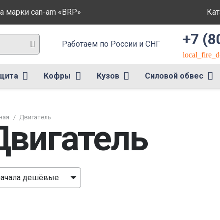
а марки can-am «BRP»
Кат
+7 (8
Работаем по России и СНГ
local_fire_
щита
Кофры
Кузов
Силовой обвес
ная
/
Двигатель
Двигатель