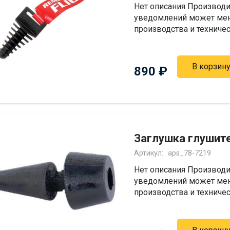
Нет описания Производи
уведомлений может мен
производства и техниче
В корзин
890
₽
Заглушка глушит
Артикул:
aps_78-7219
Нет описания Производи
уведомлений может мен
производства и техниче