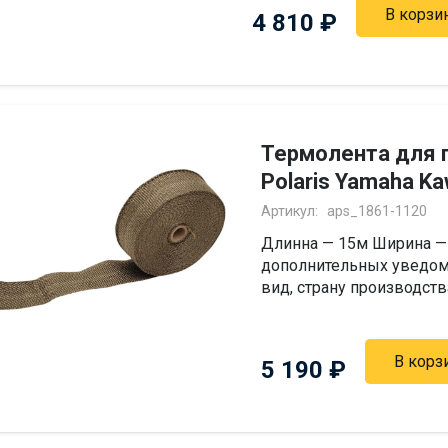
В корзи
4 810
₽
Термолента для 
Polaris Yamaha Ka
Артикул:
aps_1861-1120
Длинна — 15м Ширина — 
дополнительных уведом
вид, страну производств
В корз
5 190
₽