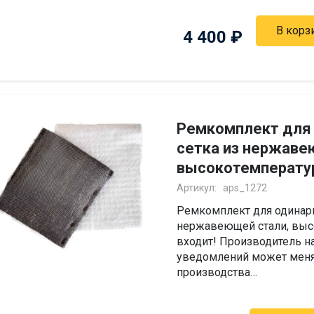
В корз
4 400
₽
Ремкомплект для 
сетка из нержаве
высокотемперату
Артикул:
aps_1272
Ремкомплект для одинарн
нержавеющей стали, выс
входит! Производитель н
уведомлений может меня
производства…