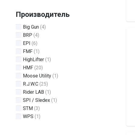
Производитель
Big Gun
(4)
BRP
(4)
EPI
(6)
FMF
(1)
HighLifter
(1)
HMF
(20)
Moose Utility
(1)
R.J.W.C
(25)
Rider LAB
(1)
SPI / Sledex
(1)
STM
(3)
WPS
(1)