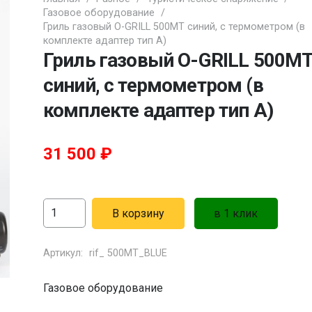
Газовое оборудование
/
Гриль газовый O-GRILL 500MT синий, с термометром (в
комплекте адаптер тип А)
Гриль газовый O-GRILL 500M
синий, с термометром (в
комплекте адаптер тип А)
31 500
₽
Количество
В корзину
в 1 клик
товара
Гриль
Артикул:
rif_ 500MT_BLUE
газовый
Газовое оборудование
O-