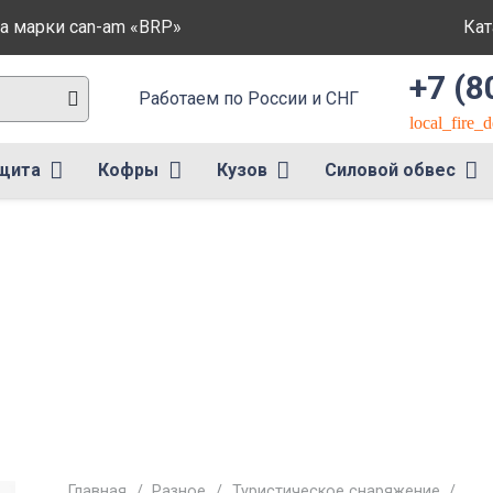
а марки can-am «BRP»
Кат
+7 (8
Работаем по России и СНГ
local_fire_
щита
Кофры
Кузов
Силовой обвес
Главная
/
Разное
/
Туристическое снаряжение
/