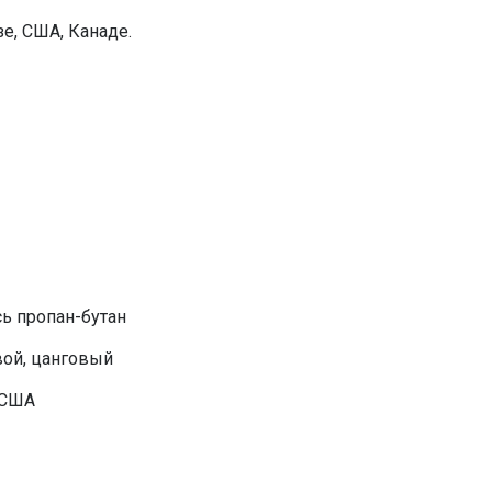
е, США, Канаде.
сь пропан-бутан
вой, цанговый
, США