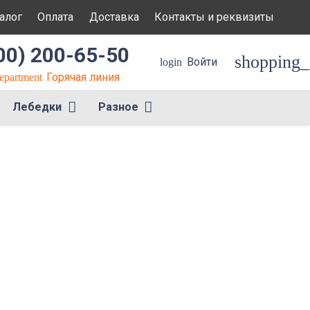
алог
Оплата
Доставка
Контакты и реквизиты
00) 200-65-50
shopping_
Войти
login
Горячая линия
department
Лебедки
Разное