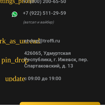
ettings_phone
+7 (800) 200-65-50
+7 (922) 511-29-59
(ватсап и вайбер)
rk_as_unread
atvbrp@troffi.ru
426065, Удмуртская
pin_drop
Республика, г. Ижевск, пер.
Спартаковский, д. 13
update
с 09:00 до 19:00