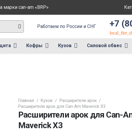
а марки can-am «BRP»
Кат
+7 (8
Работаем по России и СНГ
local_fire_
щита
Кофры
Кузов
Силовой обвес
Главная
/
Кузов
/
Расширители арок
/
Расширители арок для Can-Am Maverick X3
Расширители арок для Can-A
Maverick X3