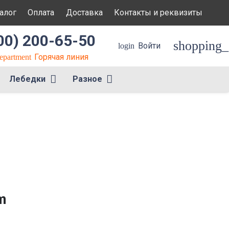
алог
Оплата
Доставка
Контакты и реквизиты
00) 200-65-50
shopping_
Войти
login
Горячая линия
department
Лебедки
Разное
m