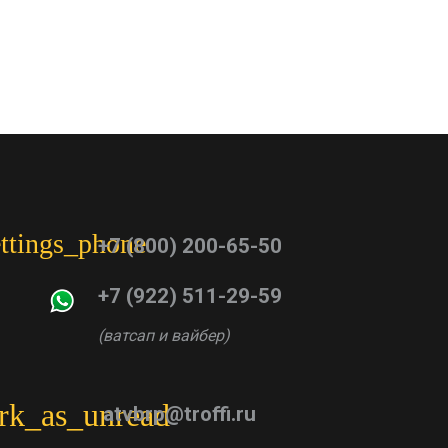
ettings_phone
+7 (800) 200-65-50
+7 (922) 511-29-59
(ватсап и вайбер)
rk_as_unread
atvbrp@troffi.ru