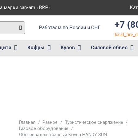
а марки can-am «BRP»
Кат
+7 (8
Работаем по России и СНГ
local_fire_
щита
Кофры
Кузов
Силовой обвес
Главная
/
Разное
/
Туристическое снаряжение
/
Газовое оборудование
/
Обогреватель газовый Kovea HANDY SUN