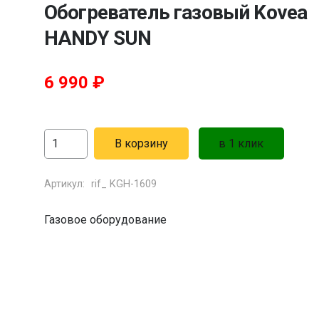
Обогреватель газовый Kovea
HANDY SUN
6 990
₽
Количество
В корзину
в 1 клик
товара
Обогреватель
Артикул:
rif_ KGH-1609
газовый
Газовое оборудование
Kovea
HANDY
SUN