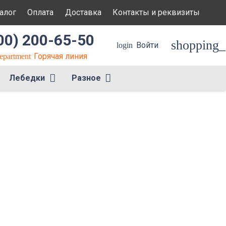
алог
Оплата
Доставка
Контакты и реквизиты
00) 200-65-50
shopping_
Войти
login
Горячая линия
department
Лебедки
Разное