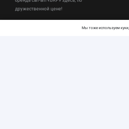
бренда can-am «BRP» здесь, по
дружественной цене!
Мы тоже используем куки, 
Договор публичной оферты
Политика конфиденциальности