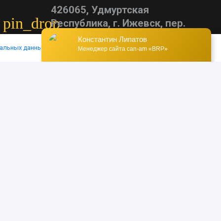
426065, Удмуртская
pin_drop
Республика, г. Ижевск, пер.
Спартаковский, д. 13
Константин Липатов
альных данных
Ok
Менеджер сайта can-am «BRP»
update
с 09:00 до 19:00